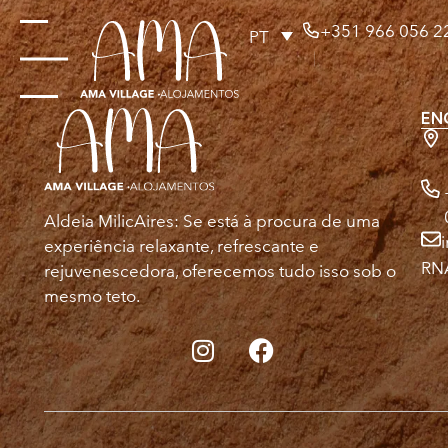
+351 966 056 2
PT
EN
Aldeia MilicAires: Se está à procura de uma
experiência relaxante, refrescante e
RN
rejuvenescedora, oferecemos tudo isso sob o
mesmo teto.