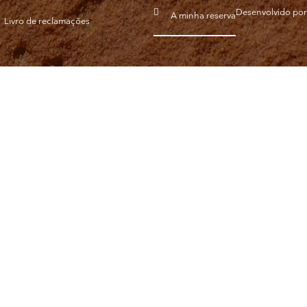
Desenvolvido po
A minha reserva
Livro de reclamações