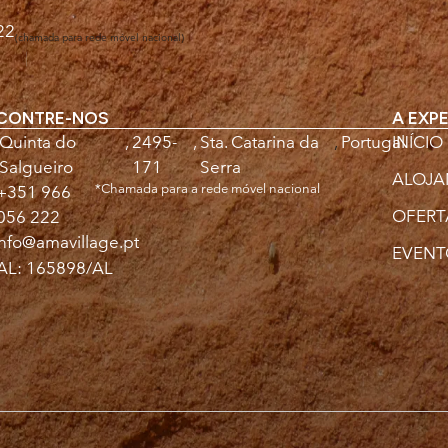
22
(chamada para rede móvel nacional)
CONTRE-NOS
A EXPE
Quinta do
,
2495-
,
Sta. Catarina da
,
Portugal
INÍCIO
Salgueiro
171
Serra
ALOJ
*Chamada para a rede móvel nacional
+351 966
OFERT
056 222
info@amavillage.pt
EVENT
AL: 165898/AL